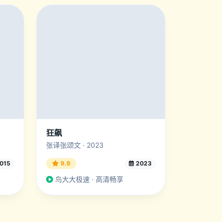
狂飙
张译张颂文 · 2023
015
9.9
2023
鸟大大极速 · 高清畅享