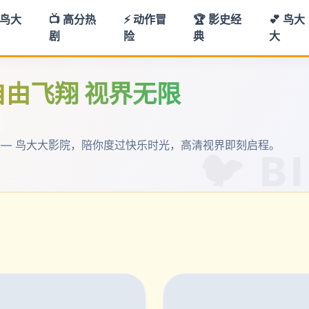
 鸟大
📺 高分热
⚡ 动作冒
🏆 影史经
💕 鸟大
剧
险
典
大
 自由飞翔 视界无限
 — 鸟大大影院，陪你度过快乐时光，高清视界即刻启程。