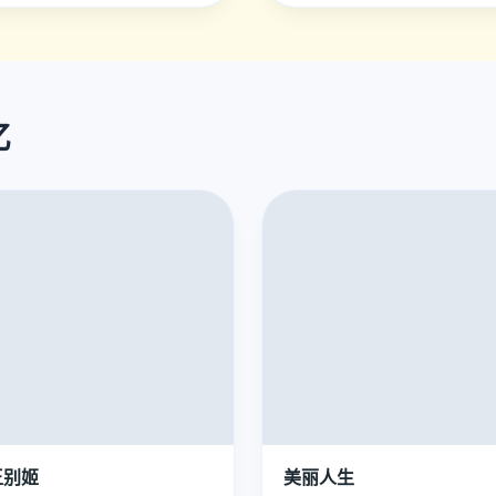
忆
王别姬
美丽人生