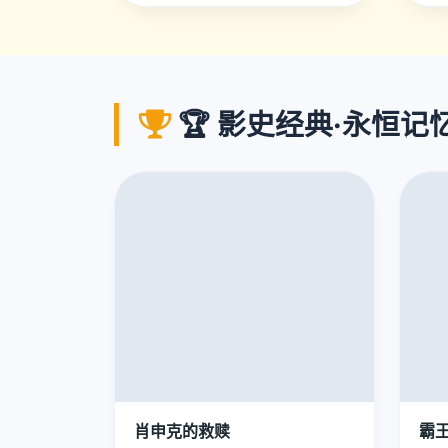
🏆 影史经典·永恒记
肖申克的救赎
霸