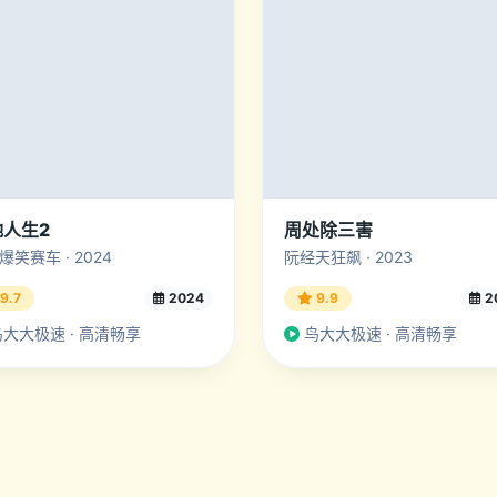
驰人生2
周处除三害
爆笑赛车 · 2024
阮经天狂飙 · 2023
9.7
2024
9.9
2
大大极速 · 高清畅享
鸟大大极速 · 高清畅享