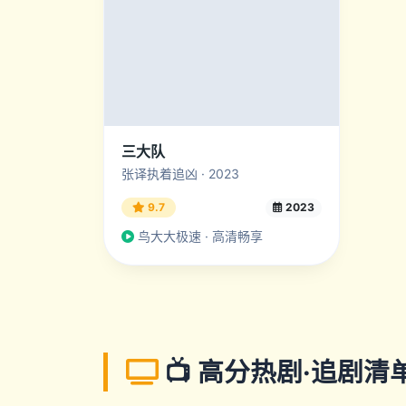
三大队
张译执着追凶 · 2023
9.7
2023
鸟大大极速 · 高清畅享
📺 高分热剧·追剧清