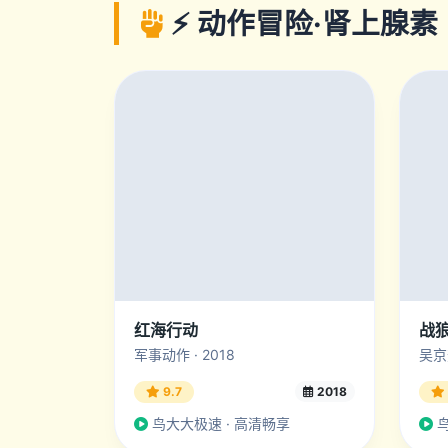
⚡ 动作冒险·肾上腺素
红海行动
战狼
军事动作 · 2018
吴京热
9.7
2018
鸟大大极速 · 高清畅享
鸟