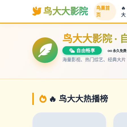
鸟巢首
🔥
鸟大大影院
页
大
鸟大大影院 ·
自由畅享
永久免费
海量影视、热门综艺、经典大片
🔥 鸟大大热播榜