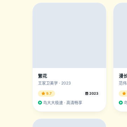
繁花
漫
王家卫美学 · 2023
范伟秦
9.7
2023
鸟大大极速 · 高清畅享
鸟