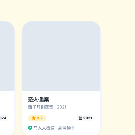
怒火·重案
甄子丹谢霆锋 · 2021
024
9.7
2021
鸟大大极速 · 高清畅享