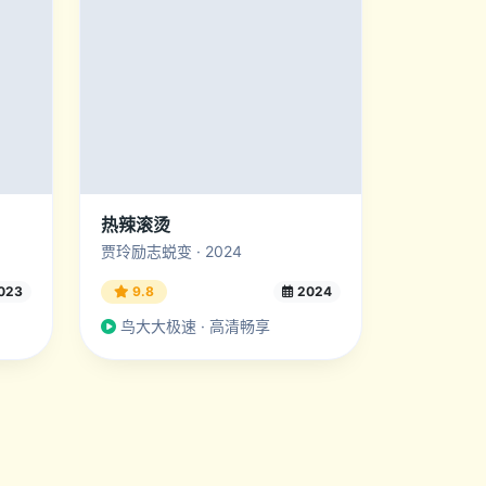
热辣滚烫
贾玲励志蜕变 · 2024
023
9.8
2024
鸟大大极速 · 高清畅享